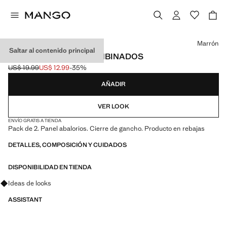
Selecciona un color
Marrón
Saltar al contenido principal
PACK 2 COLLARES COMBINADOS
US$ 19.99
US$ 12.99
-35%
Precio inicial tachado [US$ 19.99 ]
Precio actual [US$ 12.99 ]
AÑADIR
VER LOOK
ENVÍO GRATIS A TIENDA
Pack de 2. Panel abalorios. Cierre de gancho. Producto en rebajas
DETALLES, COMPOSICIÓN Y CUIDADOS
DISPONIBILIDAD EN TIENDA
Pregunta por looks, prendas y tendencias
Ideas de looks
ASSISTANT