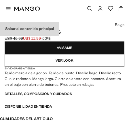
Selecciona un color
Beige
Saltar al contenido principal
MONO LARGO BOTONES
US$ 45.99
US$ 22.99
-50%
Precio inicial tachado [US$ 45.99 ]
Precio actual [US$ 22.99 ]
AVÍSAME
VER LOOK
ENVÍO GRATIS A TIENDA
Tejido mezcla de algodón. Tejido de punto. Diseño largo. Diseño recto.
Cuello redondo. Manga larga. Cierre delantero con botones. Abertura
en el bajo con cierre de botones. Producto en rebajas
DETALLES, COMPOSICIÓN Y CUIDADOS
DISPONIBILIDAD EN TIENDA
CUALIDADES DEL ARTÍCULO