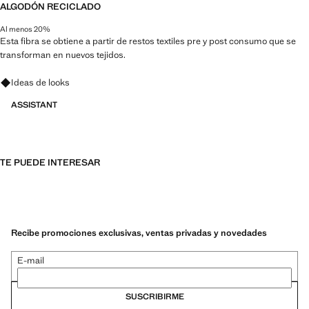
ALGODÓN RECICLADO
Al menos 20%
Esta fibra se obtiene a partir de restos textiles pre y post consumo que se
transforman en nuevos tejidos.
Pregunta por looks, prendas y tendencias
Ideas de looks
ASSISTANT
TE PUEDE INTERESAR
Recibe promociones exclusivas, ventas privadas y novedades
E-mail
SUSCRIBIRME