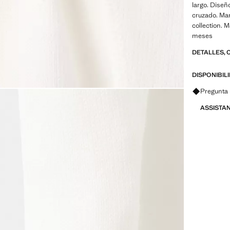
largo. Diseñ
cruzado. Man
collection. M
meses
DETALLES, 
DISPONIBIL
Pregunta 
ASSISTA