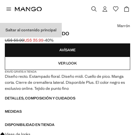
Selecciona un color
Marrón
Saltar al contenido principal
VESTIDO MIDI ESTAMPADO
US$ 59.99
US$ 35.99
-40%
Precio inicial tachado [US$ 59.99 ]
Precio actual [US$ 35.99 ]
AVÍSAME
VER LOOK
ENVÍO GRATIS A TIENDA
Diseño recto. Estampado floral. Diseño midi. Cuello de pico. Manga
corta. Cierre de cremallera lateral. Disponible Plus. El color negro es
exclusivo online. Tejido de punto fino
DETALLES, COMPOSICIÓN Y CUIDADOS
MEDIDAS
DISPONIBILIDAD EN TIENDA
Pregunta por looks, prendas y tendencias
Ideas de looks