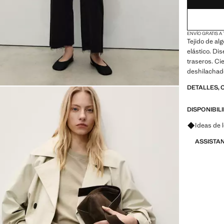
ENVÍO GRATIS A
Tejido de alg
elástico. Dise
traseros. Ci
deshilachado
DETALLES, 
DISPONIBIL
Pregunta 
Ideas de 
ASSISTA