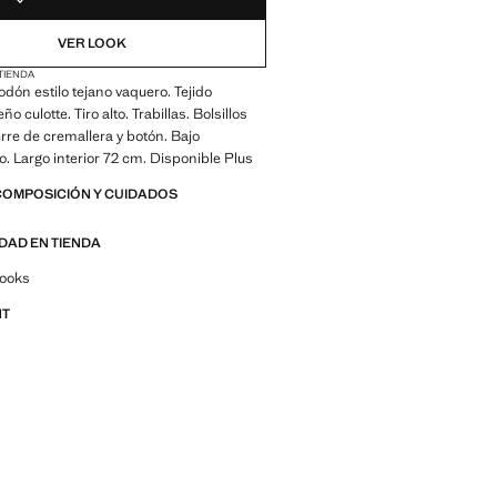
VER LOOK
 TIENDA
odón estilo tejano vaquero. Tejido
ño culotte. Tiro alto. Trabillas. Bolsillos
erre de cremallera y botón. Bajo
. Largo interior 72 cm. Disponible Plus
COMPOSICIÓN Y CUIDADOS
IDAD EN TIENDA
por looks, prendas y tendencias
looks
NT