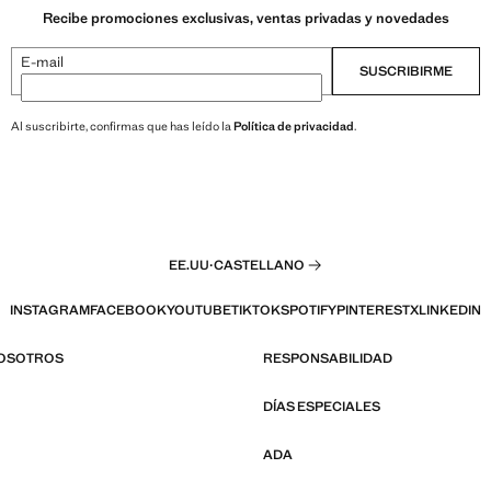
Recibe promociones exclusivas, ventas privadas y novedades
E-mail
SUSCRIBIRME
Al suscribirte, confirmas que has leído la
Política de privacidad
.
EE.UU
·
CASTELLANO
INSTAGRAM
FACEBOOK
YOUTUBE
TIKTOK
SPOTIFY
PINTEREST
X
LINKEDIN
NOSOTROS
RESPONSABILIDAD
DÍAS ESPECIALES
ADA