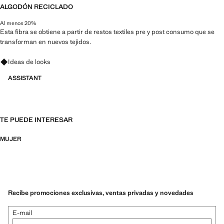
ALGODÓN RECICLADO
Al menos 20%
Esta fibra se obtiene a partir de restos textiles pre y post consumo que se
transforman en nuevos tejidos.
Pregunta por looks, prendas y tendencias
Ideas de looks
ASSISTANT
TE PUEDE INTERESAR
MUJER
Recibe promociones exclusivas, ventas privadas y novedades
E-mail