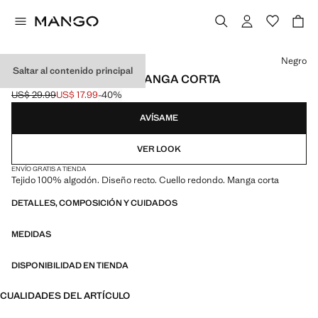
Selecciona un color
Negro
Saltar al contenido principal
CAMISETA ALGODÓN MANGA CORTA
US$ 29.99
US$ 17.99
-40%
Precio inicial tachado [US$ 29.99 ]
Precio actual [US$ 17.99 ]
AVÍSAME
VER LOOK
ENVÍO GRATIS A TIENDA
Tejido 100% algodón. Diseño recto. Cuello redondo. Manga corta
DETALLES, COMPOSICIÓN Y CUIDADOS
MEDIDAS
DISPONIBILIDAD EN TIENDA
CUALIDADES DEL ARTÍCULO