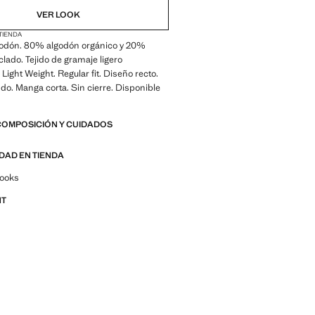
VER LOOK
 TIENDA
lgodón. 80% algodón orgánico y 20%
clado. Tejido de gramaje ligero
Light Weight. Regular fit. Diseño recto.
do. Manga corta. Sin cierre. Disponible
COMPOSICIÓN Y CUIDADOS
IDAD EN TIENDA
por looks, prendas y tendencias
looks
NT