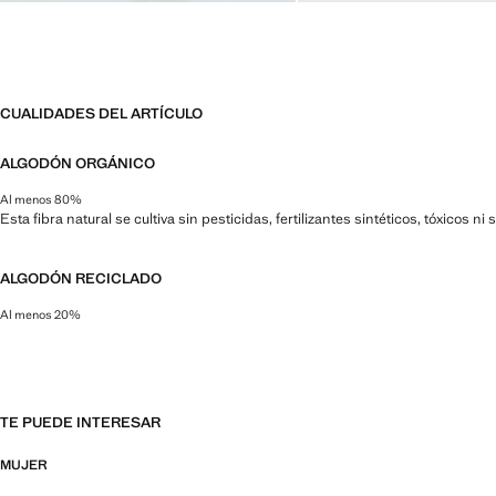
CUALIDADES DEL ARTÍCULO
ALGODÓN ORGÁNICO
Al menos 80%
Esta fibra natural se cultiva sin pesticidas, fertilizantes sintéticos, tóxicos 
ALGODÓN RECICLADO
Al menos 20%
Esta fibra se obtiene a partir de restos textiles pre y post consumo que se t
TE PUEDE INTERESAR
MUJER