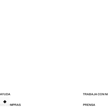
AYUDA
TRABAJA CON 
TANT
MIS COMPRAS
PRENSA