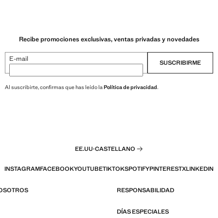
Recibe promociones exclusivas, ventas privadas y novedades
E-mail
SUSCRIBIRME
Al suscribirte, confirmas que has leído la
Política de privacidad
.
EE.UU
·
CASTELLANO
INSTAGRAM
FACEBOOK
YOUTUBE
TIKTOK
SPOTIFY
PINTEREST
X
LINKEDIN
NOSOTROS
RESPONSABILIDAD
DÍAS ESPECIALES