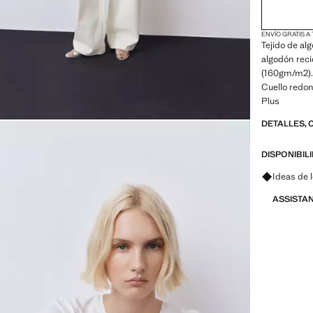
ENVÍO GRATIS A
Tejido de a
algodón reci
(160gm/m2). 
Cuello redon
Plus
DETALLES, 
DISPONIBIL
Pregunta 
Ideas de 
ASSISTA