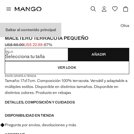
Selecciona un color
Oliva
Saltar al contenido principal
MADE IN PORTUGAL
MACETERO TERRACOTA PEQUEÑO
US$ 69.99
US$ 22.99
-67%
Precio inicial tachado [US$ 69.99 ]
Precio actual [US$ 22.99 ]
TALLA
AÑADIR
Selecciona tu talla
VER LOOK
ENVÍO GRATIS A TIENDA
Tamaño: 17x17cm. Composición 100% terracota. Versátil y adaptable a
múltiples estilos. Disponible en distintos tamaños. Disponible en
distintos colores. Producto en rebajas
DETALLES, COMPOSICIÓN Y CUIDADOS
DISPONIBILIDAD EN TIENDA
Pregunta por envíos, devoluciones y más