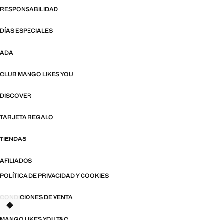
RESPONSABILIDAD
DÍAS ESPECIALES
ADA
CLUB MANGO LIKES YOU
DISCOVER
TARJETA REGALO
TIENDAS
AFILIADOS
POLÍTICA DE PRIVACIDAD Y COOKIES
CONDICIONES DE VENTA
TANT
MANGO LIKES YOU T&C