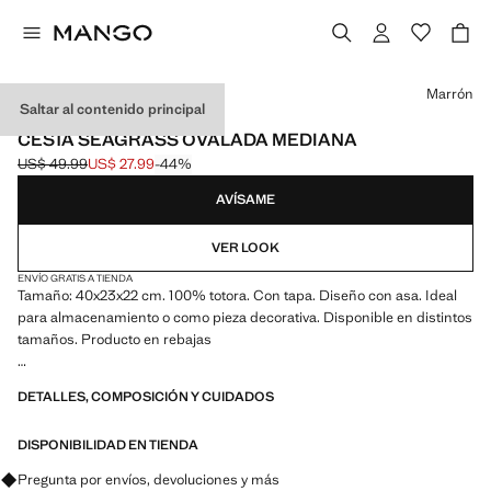
Selecciona un color
Marrón
Saltar al contenido principal
USE CODE: EXTRASALE
CESTA SEAGRASS OVALADA MEDIANA
US$ 49.99
US$ 27.99
-44%
Precio inicial tachado [US$ 49.99 ]
Precio actual [US$ 27.99 ]
AVÍSAME
VER LOOK
ENVÍO GRATIS A TIENDA
Tamaño: 40x23x22 cm. 100% totora. Con tapa. Diseño con asa. Ideal
para almacenamiento o como pieza decorativa. Disponible en distintos
tamaños. Producto en rebajas
15.75x8.66x9.06 in (Largo x Alto x Ancho)
DETALLES, COMPOSICIÓN Y CUIDADOS
DISPONIBILIDAD EN TIENDA
Pregunta por envíos, devoluciones y más