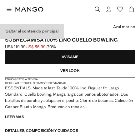
Selecciona un color
Azul marino
Saltar al contenido principal
ESSENTIALS
SOBRECAMISA 100% LINO CUELLO BOWLING
US$ 119.99
US$ 35.99
-70%
Precio inicial tachado [US$ 119.99 ]
Precio actual [US$ 35.99 ]
AVÍSAME
VER LOOK
ENVÍO GRATIS A TIENDA
REGULAR FIT
CUELLO CAMISERO
ESTÁNDAR
ESSENTIALS: Made to last. Tejido 100% lino. Regular fit. Largo
Standard. Cuello bowling. Manga larga con puños abotonados. Dos
bolsillos de parche y solapa en el pecho. Cierre de botones. Colección
Casper Ruud x Mango. Producto en rebajas
LEER MÁS
ESSENTIALS: Made to last. Hemos reforzado nuestras exigencias de
calidad añadiendo nuevas pruebas de resistencia a nuestras prendas.
DETALLES, COMPOSICIÓN Y CUIDADOS
Diseñadas considerando cuidadosamente su confección, son todavía
más durables, versátiles y atemporales