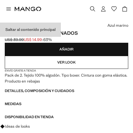
Selecciona un color
Azul marino
Saltar al contenido principal
PACK 2 BÓXERS COMBINADOS
US$ 39.99
US$ 14.99
-63%
Precio inicial tachado [US$ 39.99 ]
Precio actual [US$ 14.99 ]
AÑADIR
VER LOOK
ENVÍO GRATIS A TIENDA
Pack de 2. Tejido 100% algodón. Tipo boxer. Cintura con goma elástica.
Producto en rebajas
DETALLES, COMPOSICIÓN Y CUIDADOS
MEDIDAS
DISPONIBILIDAD EN TIENDA
Pregunta por looks, prendas y tendencias
Ideas de looks