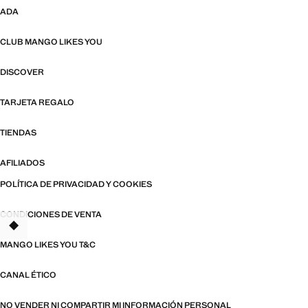
ADA
CLUB MANGO LIKES YOU
DISCOVER
TARJETA REGALO
TIENDAS
AFILIADOS
POLÍTICA DE PRIVACIDAD Y COOKIES
CONDICIONES DE VENTA
TANT
MANGO LIKES YOU T&C
CANAL ÉTICO
NO VENDER NI COMPARTIR MI INFORMACIÓN PERSONAL