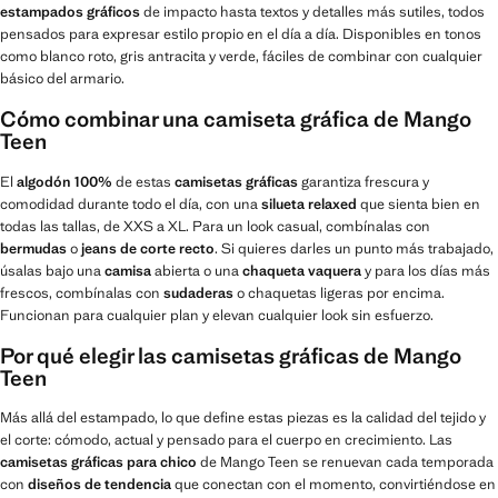
estampados gráficos
de impacto hasta textos y detalles más sutiles, todos
pensados para expresar estilo propio en el día a día. Disponibles en tonos
como blanco roto, gris antracita y verde, fáciles de combinar con cualquier
básico del armario.
Cómo combinar una camiseta gráfica de Mango
Teen
El
algodón 100%
de estas
camisetas gráficas
garantiza frescura y
comodidad durante todo el día, con una
silueta relaxed
que sienta bien en
todas las tallas, de XXS a XL. Para un look casual, combínalas con
bermudas
o
jeans de corte recto
. Si quieres darles un punto más trabajado,
úsalas bajo una
camisa
abierta o una
chaqueta vaquera
y para los días más
frescos, combínalas con
sudaderas
o chaquetas ligeras por encima.
Funcionan para cualquier plan y elevan cualquier look sin esfuerzo.
Por qué elegir las camisetas gráficas de Mango
Teen
Más allá del estampado, lo que define estas piezas es la calidad del tejido y
el corte: cómodo, actual y pensado para el cuerpo en crecimiento. Las
camisetas gráficas para chico
de Mango Teen se renuevan cada temporada
con
diseños de tendencia
que conectan con el momento, convirtiéndose en