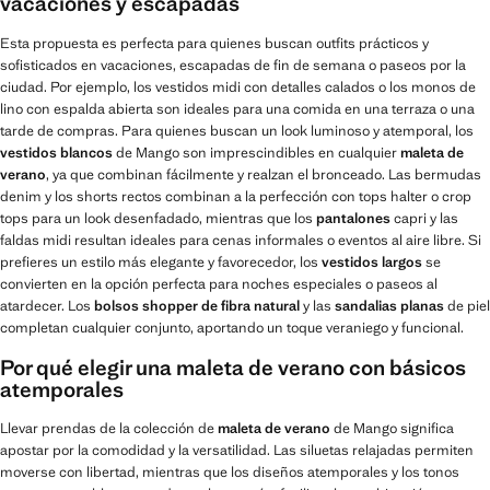
vacaciones y escapadas
Esta propuesta es perfecta para quienes buscan outfits prácticos y
sofisticados en vacaciones, escapadas de fin de semana o paseos por la
ciudad. Por ejemplo, los vestidos midi con detalles calados o los monos de
lino con espalda abierta son ideales para una comida en una terraza o una
tarde de compras. Para quienes buscan un look luminoso y atemporal, los
vestidos blancos
de Mango son imprescindibles en cualquier
maleta de
verano
, ya que combinan fácilmente y realzan el bronceado. Las bermudas
denim y los shorts rectos combinan a la perfección con tops halter o crop
tops para un look desenfadado, mientras que los
pantalones
capri y las
faldas midi resultan ideales para cenas informales o eventos al aire libre. Si
prefieres un estilo más elegante y favorecedor, los
vestidos largos
se
convierten en la opción perfecta para noches especiales o paseos al
atardecer. Los
bolsos shopper de fibra natural
y las
sandalias planas
de piel
completan cualquier conjunto, aportando un toque veraniego y funcional.
Por qué elegir una maleta de verano con básicos
atemporales
Llevar prendas de la colección de
maleta de verano
de Mango significa
apostar por la comodidad y la versatilidad. Las siluetas relajadas permiten
moverse con libertad, mientras que los diseños atemporales y los tonos