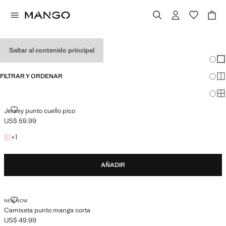
MALETA DE VERANO
Saltar al contenido principal
Cambi
Mos
FILTRAR Y ORDENAR
Mos
Mo
JERSEY PUNTO CUELLO PICO
Jersey punto cuello pico
US$ 59.99
Precio actual [US$ 59.99 ]
+1 color
+
1
AÑADIR
CAMISETA PUNTO MANGA CORTA
NEW NOW
Camiseta punto manga corta
US$ 49.99
Precio actual [US$ 49.99 ]