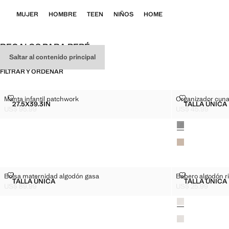
MUJER
HOMBRE
TEEN
NIÑOS
HOME
REGALOS PARA BEBÉ
Saltar al contenido principal
FILTRAR Y ORDENAR
MANTA INFANTIL PATCHWORK
ORGANIZADO
Manta infantil patchwork
Organizador cuna
Tallas
Tallas
27.5X39.3IN
TALLA ÚNICA
MANTA INFANTIL PATCHWORK
ORGAN
US$ 95.99
US$ 45.99
Precio actual [US$ 95.99 ]
Precio actual [US
Colores
BOLSA MATERNIDAD ALGODÓN GASA
BABERO ALG
Bolsa maternidad algodón gasa
Babero algodón r
Tallas
Tallas
TALLA ÚNICA
TALLA ÚNICA
BOLSA MATERNIDAD ALGODÓN GASA
BABER
US$ 89.99
US$ 25.99
Precio actual [US$ 89.99 ]
Precio actual [US
Colores