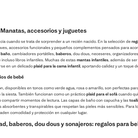
 Manatas, accesorios y juguetes
ncia cuando se trata de sorprender a un recién nacido. En la selección de
reg
uaves, accesorios funcionales y pequeños complementos pensados para acom
 baño
, cambiadores portátiles,
baberos
, dou dous, neceseres, organizadore
 incluso libros infantiles. Muchas de estas
mantas infantiles
, además de ser 
rse en un delicado
plaid para la cama infantil
, aportando calidez y un toque de
ios de bebé
n, disponibles en tonos como verde agua, rosa o amarillo, son perfectas para
te la siesta. También funcionan como un práctico
plaid para el sofá
cuando qui
e o compartir momentos de lectura. Las capas de baño con capucha y las
toal
 absorbentes y transpirables que respetan las pieles más sensibles. Para los
aden comodidad y protección en cualquier lugar.
d, baberos, dou dous y sonajeros: regalos para be