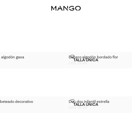
R CUNA ALGODÓN GASA
BABERO ALGODÓN BORDADO F
 algodón gasa
Babero algodón bordado flor
Tallas
TALLA ÚNICA
IZADOR CUNA ALGODÓN GASA
BABERO ALGODÓN BOR
US$ 29.99
$ 45.99 ]
Precio actual [US$ 29.99 ]
ODÓN RIBETEADO DECORATIVO
DOU DOU INFANTIL ESTRELLA
ibeteado decorativo
Dou dou infantil estrella
Tallas
TALLA ÚNICA
O ALGODÓN RIBETEADO DECORATIVO
DOU DOU INFANTIL EST
US$ 29.99
$ 25.99 ]
Precio actual [US$ 29.99 ]