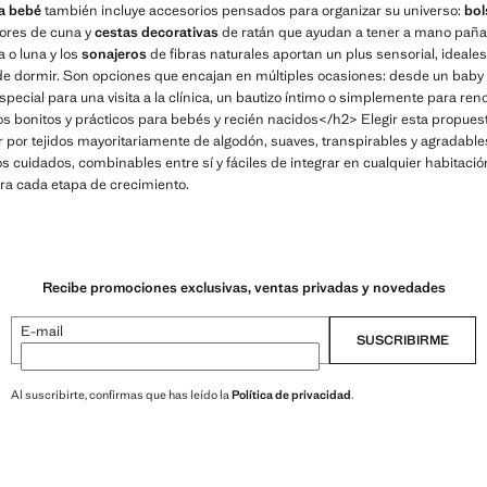
ra bebé
también incluye accesorios pensados para organizar su universo:
bol
ores de cuna y
cestas decorativas
de ratán que ayudan a tener a mano pañal
 o luna y los
sonajeros
de fibras naturales aportan un plus sensorial, ideale
de dormir. Son opciones que encajan en múltiples ocasiones: desde un baby 
special para una visita a la clínica, un bautizo íntimo o simplemente para reno
s bonitos y prácticos para bebés y recién nacidos</h2> Elegir esta propues
por tejidos mayoritariamente de algodón, suaves, transpirables y agradables 
s cuidados, combinables entre sí y fáciles de integrar en cualquier habitació
ra cada etapa de crecimiento.
Recibe promociones exclusivas, ventas privadas y novedades
E-mail
SUSCRIBIRME
Al suscribirte, confirmas que has leído la
Política de privacidad
.