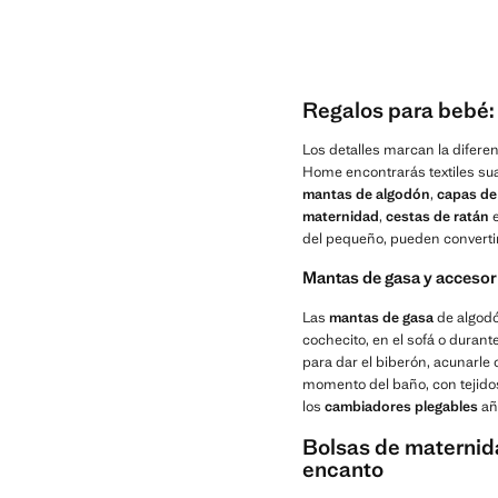
Regalos para bebé:
Los detalles marcan la difere
Home encontrarás textiles s
mantas de algodón
,
capas de
maternidad
,
cestas de ratán
e
del pequeño, pueden converti
Mantas de gasa y accesor
Las
mantas de gasa
de algodó
cochecito, en el sofá o duran
para dar el biberón, acunarl
momento del baño, con tejidos
los
cambiadores plegables
añ
Bolsas de maternida
encanto