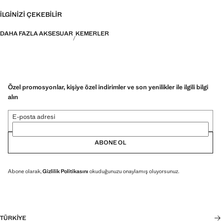
İLGINIZI ÇEKEBILIR
DAHA FAZLA AKSESUAR
KEMERLER
Özel promosyonlar, kişiye özel indirimler ve son yenilikler ile ilgili bilgi
alın
E-posta adresi
ABONE OL
Abone olarak,
Gizlilik Politikasını
okuduğunuzu onaylamış oluyorsunuz.
TÜRKIYE