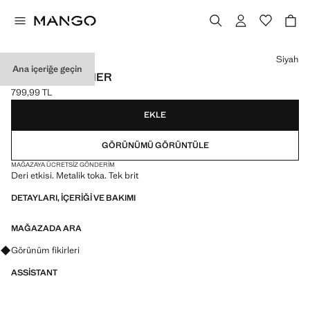
Bir renk seçin
Siyah
Ana içeriğe geçin
SUNI DERI KEMER
799,99 TL
Güncel fiyat [799,99 TL ]
EKLE
GÖRÜNÜMÜ GÖRÜNTÜLE
MAĞAZAYA ÜCRETSIZ GÖNDERIM
Deri etkisi. Metalik toka. Tek brit
DETAYLARI, IÇERIĞI VE BAKIMI
MAĞAZADA ARA
Görünümler, ürünler ve trendler hakkında sorular sorun
Görünüm fikirleri
ASSISTANT