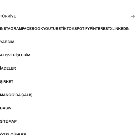
TÜRKIYE
INSTAGRAM
FACEBOOK
YOUTUBE
TIKTOK
SPOTIFY
PINTEREST
X
LINKEDIN
YARDIM
ALIŞVERIŞLERIM
İADELER
ŞIRKET
MANGO'DA ÇALIŞ
BASIN
SITE MAP
ÖZEL GÜNLER