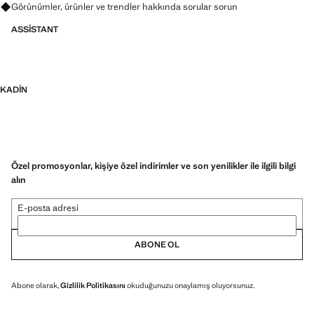
Görünümler, ürünler ve trendler hakkında sorular sorun
ASSISTANT
KADIN
Özel promosyonlar, kişiye özel indirimler ve son yenilikler ile ilgili bilgi
alın
E-posta adresi
ABONE OL
Abone olarak,
Gizlilik Politikasını
okuduğunuzu onaylamış oluyorsunuz.