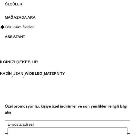
ÖLÇÜLER
MAĞAZADA ARA
Görünümler, ürünler ve trendler hakkında sorular sorun
Görünüm fikirleri
ASSISTANT
İLGINIZI ÇEKEBILIR
KADIN
JEAN
WIDE LEG
MATERNITY
Özel promosyonlar, kişiye özel indirimler ve son yenilikler ile ilgili bilgi
alın
E-posta adresi