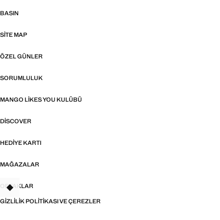
BASIN
SITE MAP
ÖZEL GÜNLER
SORUMLULUK
MANGO LIKES YOU KULÜBÜ
DISCOVER
HEDIYE KARTI
MAĞAZALAR
ORTAKLAR
TANT
GIZLILIK POLITIKASI VE ÇEREZLER