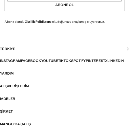
ABONE OL
Abone olarak,
Gizlilik Politikasını
okuduğunuzu onaylamış oluyorsunuz.
TÜRKIYE
INSTAGRAM
FACEBOOK
YOUTUBE
TIKTOK
SPOTIFY
PINTEREST
X
LINKEDIN
YARDIM
ALIŞVERIŞLERIM
İADELER
ŞIRKET
MANGO'DA ÇALIŞ