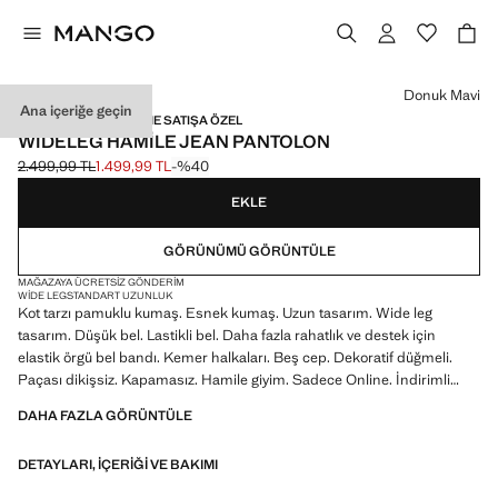
Bir renk seçin
Donuk Mavi
Ana içeriğe geçin
HAMILE GIYIMI / ONLINE SATIŞA ÖZEL
WIDELEG HAMILE JEAN PANTOLON
2.499,99 TL
1.499,99 TL
-%40
Üstü çizili ilk fiyat [2.499,99 TL ]
Güncel fiyat [1.499,99 TL ]
EKLE
GÖRÜNÜMÜ GÖRÜNTÜLE
MAĞAZAYA ÜCRETSIZ GÖNDERIM
WIDE LEG
STANDART UZUNLUK
Kot tarzı pamuklu kumaş. Esnek kumaş. Uzun tasarım. Wide leg
tasarım. Düşük bel. Lastikli bel. Daha fazla rahatlık ve destek için
elastik örgü bel bandı. Kemer halkaları. Beş cep. Dekoratif düğmeli.
Paçası dikişsiz. Kapamasız. Hamile giyim. Sadece Online. İndirimli
ürün
DAHA FAZLA GÖRÜNTÜLE
DETAYLARI, IÇERIĞI VE BAKIMI