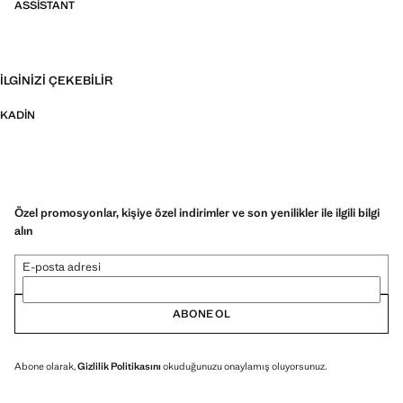
ASSISTANT
İLGINIZI ÇEKEBILIR
KADIN
Özel promosyonlar, kişiye özel indirimler ve son yenilikler ile ilgili bilgi
alın
E-posta adresi
ABONE OL
Abone olarak,
Gizlilik Politikasını
okuduğunuzu onaylamış oluyorsunuz.