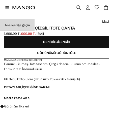
Bir renk seçin
Mavi
Ana içeriğe geçin
HAVLU KUMAŞ ÇIZGILI TOTE ÇANTA
1.699,99 TL
999,99 TL
-%41
Üstü çizili ilk fiyat [1.699,99 TL ]
Güncel fiyat [999,99 TL ]
BENI BILGILENDIR
GÖRÜNÜMÜ GÖRÜNTÜLE
MAĞAZAYA ÜCRETSIZ GÖNDERIM
Pamuklu kumaş. Tote tasarım. Çizgili desen. İki uzun omuz askısı.
Fermuarsız. İndirimli ürün
66.0x50.0x45.0 cm (Uzunluk x Yükseklik x Genişlik)
DETAYLARI, IÇERIĞI VE BAKIMI
MAĞAZADA ARA
Görünümler, ürünler ve trendler hakkında sorular sorun
Görünüm fikirleri