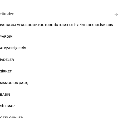
TÜRKIYE
INSTAGRAM
FACEBOOK
YOUTUBE
TIKTOK
SPOTIFY
PINTEREST
X
LINKEDIN
YARDIM
ALIŞVERIŞLERIM
İADELER
ŞIRKET
MANGO'DA ÇALIŞ
BASIN
SITE MAP
ÖZEL GÜNLER