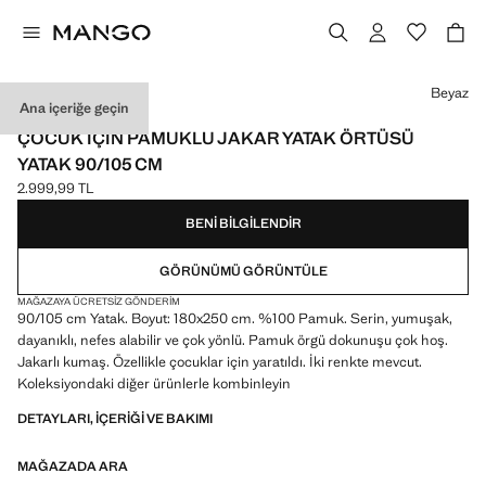
Bir renk seçin
Beyaz
Ana içeriğe geçin
MADE IN PORTUGAL
ÇOCUK IÇIN PAMUKLU JAKAR YATAK ÖRTÜSÜ
YATAK 90/105 CM
2.999,99 TL
Güncel fiyat [2.999,99 TL ]
BENI BILGILENDIR
GÖRÜNÜMÜ GÖRÜNTÜLE
MAĞAZAYA ÜCRETSIZ GÖNDERIM
90/105 cm Yatak. Boyut: 180x250 cm. %100 Pamuk. Serin, yumuşak,
dayanıklı, nefes alabilir ve çok yönlü. Pamuk örgü dokunuşu çok hoş.
Jakarlı kumaş. Özellikle çocuklar için yaratıldı. İki renkte mevcut.
Koleksiyondaki diğer ürünlerle kombinleyin
DETAYLARI, IÇERIĞI VE BAKIMI
MAĞAZADA ARA