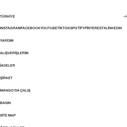
TÜRKIYE
INSTAGRAM
FACEBOOK
YOUTUBE
TIKTOK
SPOTIFY
PINTEREST
X
LINKEDIN
YARDIM
ALIŞVERIŞLERIM
İADELER
ŞIRKET
MANGO'DA ÇALIŞ
BASIN
SITE MAP