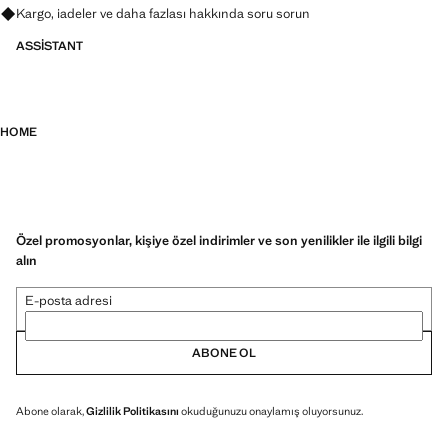
Kargo, iadeler ve daha fazlası hakkında soru sorun
ASSISTANT
HOME
Özel promosyonlar, kişiye özel indirimler ve son yenilikler ile ilgili bilgi
alın
E-posta adresi
ABONE OL
Abone olarak,
Gizlilik Politikasını
okuduğunuzu onaylamış oluyorsunuz.