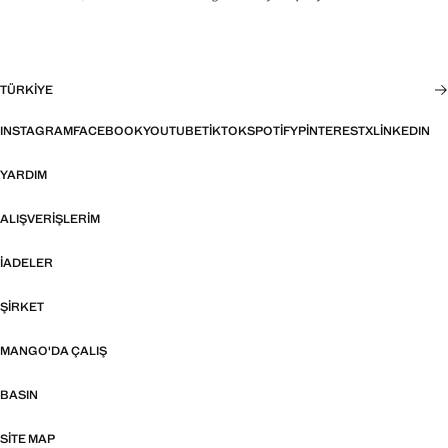
TÜRKIYE
INSTAGRAM
FACEBOOK
YOUTUBE
TIKTOK
SPOTIFY
PINTEREST
X
LINKEDIN
YARDIM
ALIŞVERIŞLERIM
İADELER
ŞIRKET
MANGO'DA ÇALIŞ
BASIN
SITE MAP