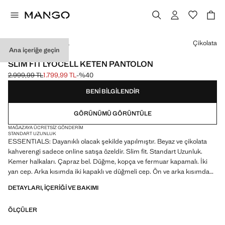
Bir renk seçin
Çikolata
Ana içeriğe geçin
ESSENTIALS
SLIM FIT LYOCELL KETEN PANTOLON
2.999,99 TL
1.799,99 TL
-%40
Üstü çizili ilk fiyat [2.999,99 TL ]
Güncel fiyat [1.799,99 TL ]
BENI BILGILENDIR
GÖRÜNÜMÜ GÖRÜNTÜLE
MAĞAZAYA ÜCRETSIZ GÖNDERIM
STANDART UZUNLUK
ESSENTIALS: Dayanıklı olacak şekilde yapılmıştır. Beyaz ve çikolata
kahverengi sadece online satışa özeldir. Slim fit. Standart Uzunluk.
Kemer halkaları. Çapraz bel. Düğme, kopça ve fermuar kapamalı. İki
yan cep. Arka kısımda iki kapaklı ve düğmeli cep. Ön ve arka kısımda
ütü çizgisi detayı. Casper Ruud x Mango Koleksiyonu. İndirimli ürün
DETAYLARI, IÇERIĞI VE BAKIMI
ESSENTIALS: Made to last. Kalite standartlarımızı artırarak
ÖLÇÜLER
ürünlerimize yeni dayanıklılık testleri ekledik. Özenle tasarlanan bu
ürünler, artık daha da dayanıklı, çok yönlü ve zamansız