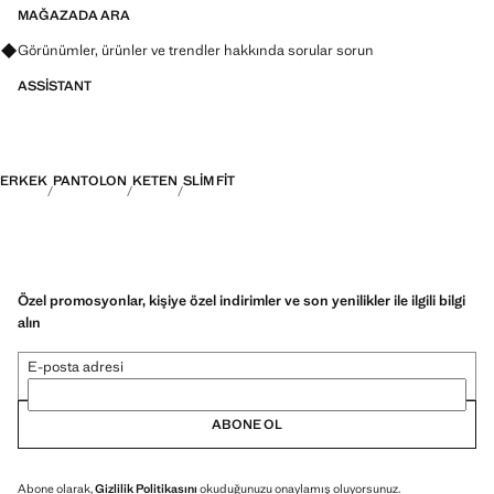
MAĞAZADA ARA
Görünümler, ürünler ve trendler hakkında sorular sorun
ASSISTANT
ERKEK
PANTOLON
KETEN
SLIM FIT
Özel promosyonlar, kişiye özel indirimler ve son yenilikler ile ilgili bilgi
alın
E-posta adresi
ABONE OL
Abone olarak,
Gizlilik Politikasını
okuduğunuzu onaylamış oluyorsunuz.