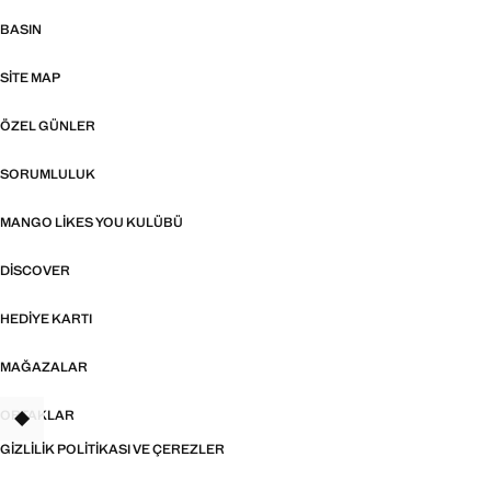
BASIN
SITE MAP
ÖZEL GÜNLER
SORUMLULUK
MANGO LIKES YOU KULÜBÜ
DISCOVER
HEDIYE KARTI
MAĞAZALAR
ORTAKLAR
TANT
GIZLILIK POLITIKASI VE ÇEREZLER