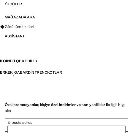
ÖLÇÜLER
MAĞAZADA ARA
Görünümler, ürünler ve trendler hakkında sorular sorun
Görünüm fikirleri
ASSISTANT
İLGINIZI ÇEKEBILIR
ERKEK
GABARDIN TRENÇKOTLAR
Özel promosyonlar, kişiye özel indirimler ve son yenilikler ile ilgili bilgi
alın
E-posta adresi