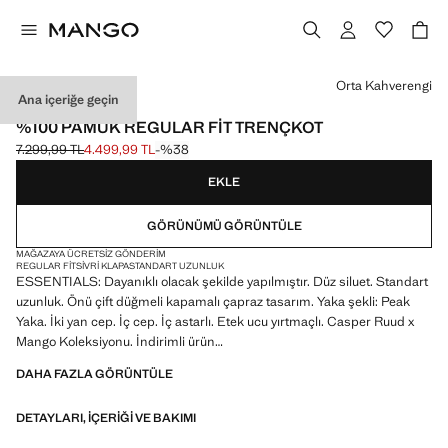
Bir renk seçin
Orta Kahverengi
Ana içeriğe geçin
ESSENTIALS
%100 PAMUK REGULAR FIT TRENÇKOT
7.299,99 TL
4.499,99 TL
-%38
Üstü çizili ilk fiyat [7.299,99 TL ]
Güncel fiyat [4.499,99 TL ]
EKLE
GÖRÜNÜMÜ GÖRÜNTÜLE
MAĞAZAYA ÜCRETSIZ GÖNDERIM
REGULAR FIT
SIVRI KLAPA
STANDART UZUNLUK
ESSENTIALS: Dayanıklı olacak şekilde yapılmıştır. Düz siluet. Standart
uzunluk. Önü çift düğmeli kapamalı çapraz tasarım. Yaka şekli: Peak
Yaka. İki yan cep. İç cep. İç astarlı. Etek ucu yırtmaçlı. Casper Ruud x
Mango Koleksiyonu. İndirimli ürün
DAHA FAZLA GÖRÜNTÜLE
ESSENTIALS: Made to last. Kalite standartlarımızı artırarak
ürünlerimize yeni dayanıklılık testleri ekledik. Özenle tasarlanan bu
DETAYLARI, IÇERIĞI VE BAKIMI
ürünler, artık daha da dayanıklı, çok yönlü ve zamansız