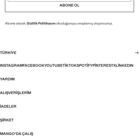
ABONE OL
Abone olarak,
Gizlilik Politikasını
okuduğunuzu onaylamış oluyorsunuz.
TÜRKIYE
INSTAGRAM
FACEBOOK
YOUTUBE
TIKTOK
SPOTIFY
PINTEREST
X
LINKEDIN
YARDIM
ALIŞVERIŞLERIM
İADELER
ŞIRKET
MANGO'DA ÇALIŞ