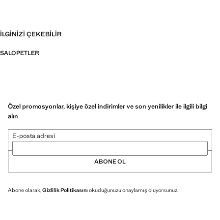
İLGINIZI ÇEKEBILIR
SALOPETLER
Özel promosyonlar, kişiye özel indirimler ve son yenilikler ile ilgili bilgi
alın
E-posta adresi
ABONE OL
Abone olarak,
Gizlilik Politikasını
okuduğunuzu onaylamış oluyorsunuz.