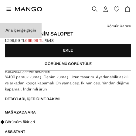
Bir renk seçin
Kömür Karası
Ana içeriğe geçin
DÜZ KESIM DENIM SALOPET
1.299,99 TL
669,99 TL
-%48
Üstü çizili ilk fiyat [1.299,99 TL ]
Güncel fiyat [669,99 TL ]
EKLE
GÖRÜNÜMÜ GÖRÜNTÜLE
MAĞAZAYA ÜCRETSIZ GÖNDERIM
%100 pamuk kumaş. Denim kumaş. Uzun tasarım. Ayarlanabilir askılı
ve arkadan kopça kapamalı. Ön yama cep. İki yan cep. Yandan düğme
kapamalı. İndirimli ürün
DETAYLARI, IÇERIĞI VE BAKIMI
MAĞAZADA ARA
Görünümler, ürünler ve trendler hakkında sorular sorun
Görünüm fikirleri
ASSISTANT