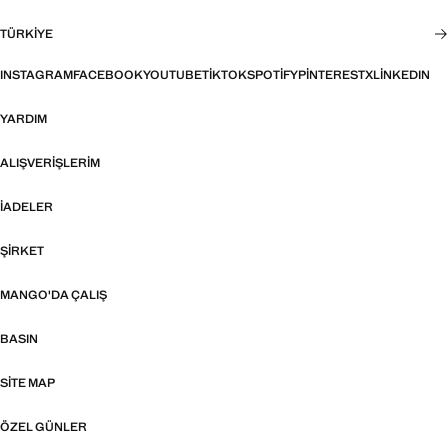
TÜRKIYE
INSTAGRAM
FACEBOOK
YOUTUBE
TIKTOK
SPOTIFY
PINTEREST
X
LINKEDIN
YARDIM
ALIŞVERIŞLERIM
İADELER
ŞIRKET
MANGO'DA ÇALIŞ
BASIN
SITE MAP
ÖZEL GÜNLER