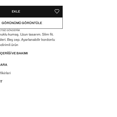
EKLE
FAVORI OLARAK KAYDET
GÖRÜNÜMÜ GÖRÜNTÜLE
ETSIZ GÖNDERIM
muklu kumaş. Uzun tasarım. Slim fit.
eri. Beş cep. Ayarlanabilir kordonlu
İndirimli ürün
IÇERIĞI VE BAKIMI
 ARA
r, ürünler ve trendler hakkında sorular sorun
ikirleri
NT