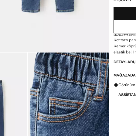
ÖLÇÜLER
MAĞAZAYA ÜCR
Kot tarzı pa
Kemer köprül
elastik bel. 
DETAYLARI, 
MAĞAZADA
Görünümle
Görünüm f
ASSISTA