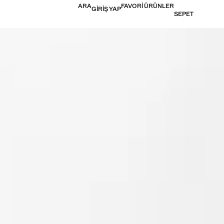
ARA
FAVORI ÜRÜNLER
GIRIŞ YAP
SEPET