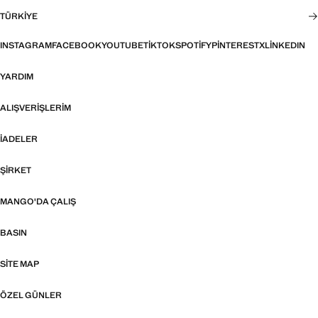
TÜRKIYE
INSTAGRAM
FACEBOOK
YOUTUBE
TIKTOK
SPOTIFY
PINTEREST
X
LINKEDIN
YARDIM
ALIŞVERIŞLERIM
İADELER
ŞIRKET
MANGO'DA ÇALIŞ
BASIN
SITE MAP
ÖZEL GÜNLER