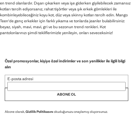
en trend olanlardır. Dışarı çıkarken veya işe giderken giyilebilecek zamansız
kotları tercih ediyorsanız, rahat tişörtler veya şık erkek gömlekleri ile
kombinleyebileceğiniz koyu kot, düz veya skinny kotları tercih edin. Mango
Teen'de genç erkekler için farklı yıkama ve tonlarda jeanler bulabilirsiniz:
beyaz, siyah, mavi, mavi, gri ve bu sezonun trend renkleri. Kot
pantolonlarınızı şimdi tekliflerimizle yenileyin, onları seveceksiniz!
Özel promosyonlar, kişiye özel indirimler ve son yenilikler ile ilgili bilgi
alın
E-posta adresi
ABONE OL
Abone olarak,
Gizlilik Politikasını
okuduğunuzu onaylamış oluyorsunuz.