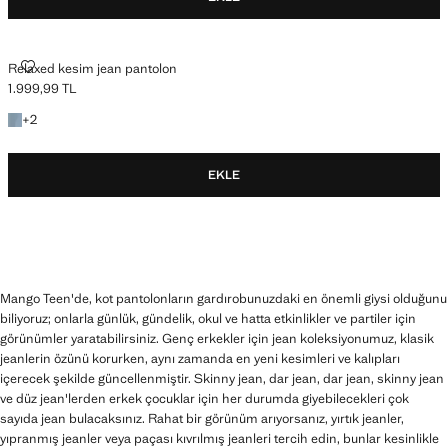
RELAXED KESIM JEAN PANTOLON
Relaxed kesim jean pantolon
1.999,99 TL
Güncel fiyat [1.999,99 TL ]
+2 renk
+
2
EKLE
Mango Teen'de, kot pantolonların gardırobunuzdaki en önemli giysi olduğunu
biliyoruz; onlarla günlük, gündelik, okul ve hatta etkinlikler ve partiler için
görünümler yaratabilirsiniz. Genç erkekler için jean koleksiyonumuz, klasik
jeanlerin özünü korurken, aynı zamanda en yeni kesimleri ve kalıpları
içerecek şekilde güncellenmiştir. Skinny jean, dar jean, dar jean, skinny jean
ve düz jean'lerden erkek çocuklar için her durumda giyebilecekleri çok
sayıda jean bulacaksınız. Rahat bir görünüm arıyorsanız, yırtık jeanler,
yıpranmış jeanler veya paçası kıvrılmış jeanleri tercih edin, bunlar kesinlikle