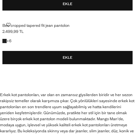
EKLE
BEN CROPPED TAPERED FIT JEAN PANTOLON
Ben cropped tapered fit jean pantolon
2.499,99 TL
Güncel fiyat [2.499,99 TL ]
+6 renk
+
6
EKLE
Erkek kot pantolonları, var olan en zamansız giysilerden biridir ve her sezon
rakipsiz temeller olarak karşımıza çıkar. Çok yönlülükleri sayesinde erkek kot
pantolonları en son trendlere uyum sağlayabilmiş ve hatta kendilerini
yeniden keşfetmişlerdir. Günümüzde, pratikte her stil için bir tane olmak
üzere birçok erkek kot pantolon modeli bulunmaktadır. Mango Man'de,
modaya uygun, işlevsel ve yüksek kaliteli erkek kot pantolonları üretmeye
kararlıyız. Bu koleksiyonda skinny veya dar jeanler, slim jeanler, düz, konik ve