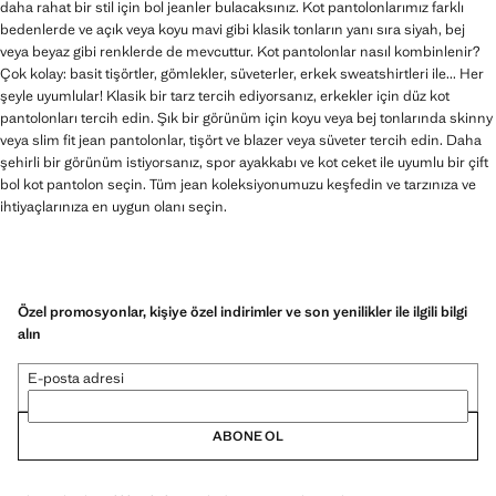
daha rahat bir stil için bol jeanler bulacaksınız. Kot pantolonlarımız farklı
bedenlerde ve açık veya koyu mavi gibi klasik tonların yanı sıra siyah, bej
veya beyaz gibi renklerde de mevcuttur. Kot pantolonlar nasıl kombinlenir?
Çok kolay: basit tişörtler, gömlekler, süveterler, erkek sweatshirtleri ile... Her
şeyle uyumlular! Klasik bir tarz tercih ediyorsanız, erkekler için düz kot
pantolonları tercih edin. Şık bir görünüm için koyu veya bej tonlarında skinny
veya slim fit jean pantolonlar, tişört ve blazer veya süveter tercih edin. Daha
şehirli bir görünüm istiyorsanız, spor ayakkabı ve kot ceket ile uyumlu bir çift
bol kot pantolon seçin. Tüm jean koleksiyonumuzu keşfedin ve tarzınıza ve
ihtiyaçlarınıza en uygun olanı seçin.
Özel promosyonlar, kişiye özel indirimler ve son yenilikler ile ilgili bilgi
alın
E-posta adresi
ABONE OL