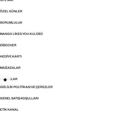
SITE MAP
ÖZEL GÜNLER
SORUMLULUK
MANGO LIKES YOU KULÜBÜ
DISCOVER
HEDIYE KARTI
MAĞAZALAR
ORTAKLAR
TANT
GIZLILIK POLITIKASI VE ÇEREZLER
GENEL SATIŞ KOŞULLARI
ETIK KANAL