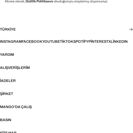
Abone olarak,
Gizlilik Politikasını
okuduğunuzu onaylamış oluyorsunuz.
TÜRKIYE
INSTAGRAM
FACEBOOK
YOUTUBE
TIKTOK
SPOTIFY
PINTEREST
X
LINKEDIN
YARDIM
ALIŞVERIŞLERIM
İADELER
ŞIRKET
MANGO'DA ÇALIŞ
BASIN