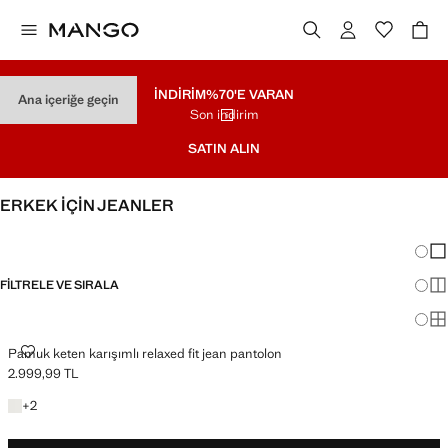
İNDİRİM
%70'E VARAN
Ana içeriğe geçin
Son indirim
SATIN ALIN
ERKEK İÇİN JEANLER
TÜMÜNÜ GÖRÜNTÜLE
SLIM
Görün
Az 
FILTRELE VE SIRALA
Dah
Ma
PAMUK KETEN KARIŞIMLI RELAXED FIT JEAN PANTOLON
Pamuk keten karışımlı relaxed fit jean pantolon
2.999,99 TL
Güncel fiyat [2.999,99 TL ]
+2 renk
+
2