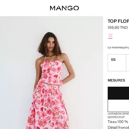
TOP FLO
159,90 TND
Prix actuel 
Choisissez u
Le mannequin p
XS
DERNIÈRES UNI
NON DISPONIB
MESURES
LIVRAISON GRA
SERRÉ
CROP
Tissu 100 % 
Détail fronc