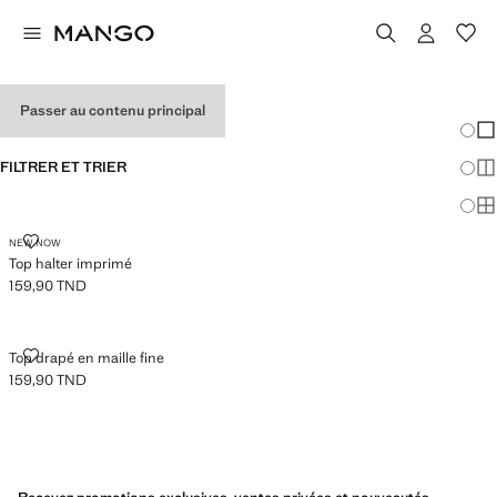
HAUTS HALTER FEMME
Passer au contenu principal
Chang
Aff
FILTRER ET TRIER
Aff
Af
TOP HALTER IMPRIMÉ
NEW NOW
Top halter imprimé
159,90 TND
Prix actuel [159,90 TND ]
TOP DRAPÉ EN MAILLE FINE
Top drapé en maille fine
159,90 TND
Prix actuel [159,90 TND ]