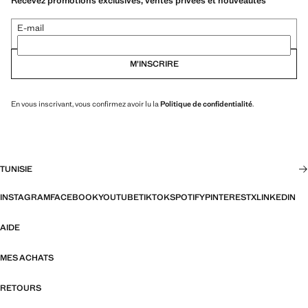
Recevez promotions exclusives, ventes privées et nouveautés
E-mail
M’INSCRIRE
En vous inscrivant, vous confirmez avoir lu la
Politique de confidentialité
.
TUNISIE
INSTAGRAM
FACEBOOK
YOUTUBE
TIKTOK
SPOTIFY
PINTEREST
X
LINKEDIN
AIDE
MES ACHATS
RETOURS