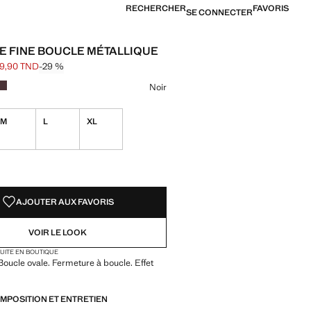
RECHERCHER
FAVORIS
SE CONNECTER
E FINE BOUCLE MÉTALLIQUE
9,90 TND
-29 %
barré [69,90 TND ]
[49,90 TND ]
ne couleur
r sélectionnée
ur Marron
Couleur Grenat
Noir
M
L
XL
TÉS !
LE. JE LE VEUX !
AJOUTER AUX FAVORIS
VOIR LE LOOK
TUITE EN BOUTIQUE
Boucle ovale. Fermeture à boucle. Effet
OMPOSITION ET ENTRETIEN