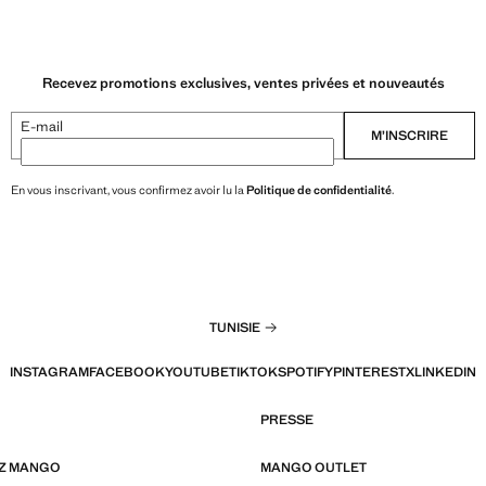
Recevez promotions exclusives, ventes privées et nouveautés
E-mail
M’INSCRIRE
En vous inscrivant, vous confirmez avoir lu la
Politique de confidentialité
.
TUNISIE
INSTAGRAM
FACEBOOK
YOUTUBE
TIKTOK
SPOTIFY
PINTEREST
X
LINKEDIN
PRESSE
EZ MANGO
MANGO OUTLET