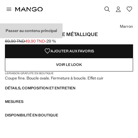
Choisissez une couleur
Couleur Noir
Couleur Marron sélectionnée
Couleur Grenat
Marron
Passer au contenu principal
CEINTURE FINE BOUCLE MÉTALLIQUE
69,90 TND
49,90 TND
-29 %
Prix initial barré [69,90 TND ]
Prix actuel [49,90 TND ]
AJOUTER AUX FAVORIS
VOIR LE LOOK
LIVRAISON GRATUITE EN BOUTIQUE
Coupe fine. Boucle ovale. Fermeture à boucle. Effet cuir
DÉTAILS, COMPOSITION ET ENTRETIEN
MESURES
DISPONIBILITÉ EN BOUTIQUE