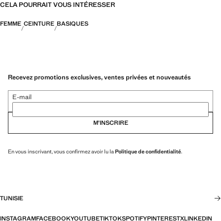
CELA POURRAIT VOUS INTÉRESSER
FEMME
CEINTURE
BASIQUES
Recevez promotions exclusives, ventes privées et nouveautés
E-mail
M’INSCRIRE
En vous inscrivant, vous confirmez avoir lu la
Politique de confidentialité
.
TUNISIE
INSTAGRAM
FACEBOOK
YOUTUBE
TIKTOK
SPOTIFY
PINTEREST
X
LINKEDIN