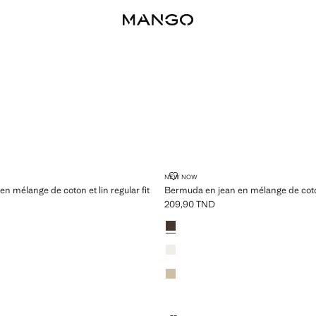
EAN EN MÉLANGE DE COTON ET LIN REGULAR FIT
BERMUDA EN JEAN EN MÉLANGE 
NEW NOW
n mélange de coton et lin regular fit
Bermuda en jean en mélange de coton 
209,90 TND
90 TND ]
Prix actuel [209,90 TND ]
Couleurs
Marron
Blanc cassé
Beige