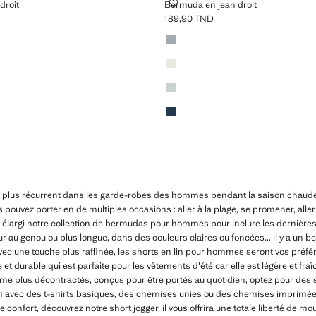
JEAN DROIT
BERMUDA EN JEAN DROIT
droit
Bermuda en jean droit
189,90 TND
0 TND ]
Prix actuel [189,90 TND ]
Couleurs
Bleu moyen
Blanc cassé
Bleu délavé
Bleu foncé
e plus récurrent dans les garde-robes des hommes pendant la saison chaude
 pouvez porter en de multiples occasions : aller à la plage, se promener, aller
largi notre collection de bermudas pour hommes pour inclure les dernières
ur au genou ou plus longue, dans des couleurs claires ou foncées... il y a un 
c une touche plus raffinée, les shorts en lin pour hommes seront vos préférés
e et durable qui est parfaite pour les vêtements d'été car elle est légère et fra
e plus décontractés, conçus pour être portés au quotidien, optez pour des
 avec des t-shirts basiques, des chemises unies ou des chemises imprimées 
 le confort, découvrez notre short jogger, il vous offrira une totale liberté de 