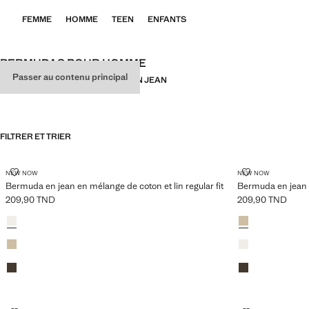
FEMME
HOMME
TEEN
ENFANTS
BERMUDAS POUR HOMME
Passer au contenu principal
TOUT
BERMUDA LIN
BERMUDAS EN JEAN
FILTRER ET TRIER
BERMUDA EN JEAN EN MÉLANGE DE COTON ET LIN REGULAR FIT
BERMUDA EN J
NEW NOW
NEW NOW
Bermuda en jean en mélange de coton et lin regular fit
Bermuda en jean e
209,90 TND
209,90 TND
Prix actuel [209,90 TND ]
Prix actuel [209,
Couleurs
Blanc cassé
Couleurs
Beige
Beige
Blanc cassé
Marron
Marron