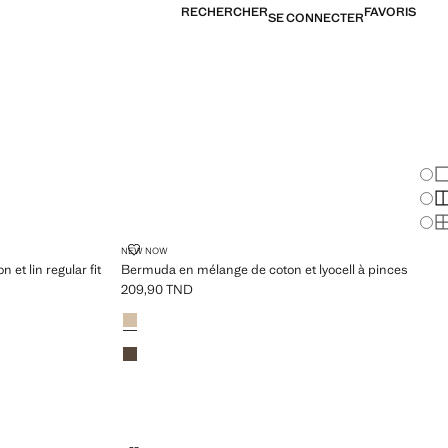
RECHERCHER
FAVORIS
SE CONNECTER
Cha
Af
Af
Af
DE COTON ET LIN REGULAR FIT
BERMUDA EN MÉLANGE DE COTON ET LYOCELL À P
NEW NOW
et lin regular fit
Bermuda en mélange de coton et lyocell à pinces
209,90 TND
Prix actuel [209,90 TND ]
Couleurs
Beige
Marron