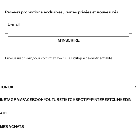
Recevez promotions exclusives, ventes privées et nouveautés
E-mail
M’INSCRIRE
En vous inscrivant, vous confirmez avoir lu la
Politique de confidentialité
.
TUNISIE
INSTAGRAM
FACEBOOK
YOUTUBE
TIKTOK
SPOTIFY
PINTEREST
X
LINKEDIN
AIDE
MES ACHATS