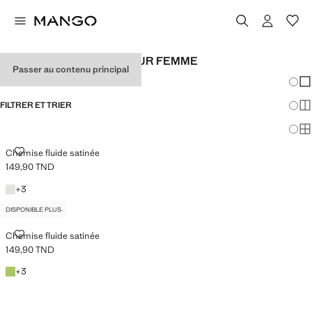
CHEMISES SATINÉES POUR FEMME
Passer au contenu principal
Chang
Aff
FILTRER ET TRIER
Aff
DISPONIBLE PLUS
Af
CHEMISE FLUIDE SATINÉE
Chemise fluide satinée
149,90 TND
Prix actuel [149,90 TND ]
Blanc cassé
+3 couleurs
+
3
DISPONIBLE PLUS
CHEMISE FLUIDE SATINÉE
Chemise fluide satinée
149,90 TND
Prix actuel [149,90 TND ]
Émeraude
+3 couleurs
+
3