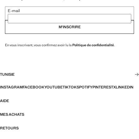
E-mail
M’INSCRIRE
En vous inscrivant, vous confirmez avoir lu la
Politique de confidentialité
.
TUNISIE
INSTAGRAM
FACEBOOK
YOUTUBE
TIKTOK
SPOTIFY
PINTEREST
X
LINKEDIN
AIDE
MES ACHATS
RETOURS