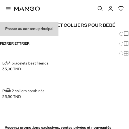
BRACELETS POUR BÉBÉ ET COLLIERS POUR BÉBÉ
Passer au contenu principal
Chang
Aff
FILTRER ET TRIER
Aff
Af
LOT 4 BRACELETS BEST FRIENDS
Lot 4 bracelets best friends
35,90 TND
Prix actuel [35,90 TND ]
PACK 2 COLLIERS COMBINÉS
Pack 2 colliers combinés
35,90 TND
Prix actuel [35,90 TND ]
Recevez promotions exclusives, ventes privées et nouveautés