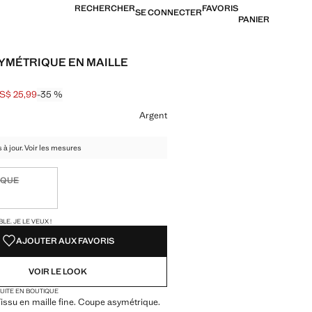
RECHERCHER
FAVORIS
SE CONNECTER
PANIER
YMÉTRIQUE EN MAILLE
S$ 25,99
-35 %
barré [US$ 39,99 ]
[US$ 25,99 ]
ne couleur
Argent
 à jour. Voir les mesures
IQUE
ible. Je le veux !
TÉS !
LE. JE LE VEUX !
AJOUTER AUX FAVORIS
VOIR LE LOOK
TUITE EN BOUTIQUE
 Tissu en maille fine. Coupe asymétrique.