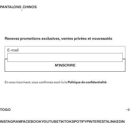
PANTALONS
CHINOS
Recevez promotions exclusives, ventes privées et nouveautés
E-mail
M’INSCRIRE
En vous inscrivant, vous confirmez avoir lu la
Politique de confidentialité
.
TOGO
INSTAGRAM
FACEBOOK
YOUTUBE
TIKTOK
SPOTIFY
PINTEREST
X
LINKEDIN