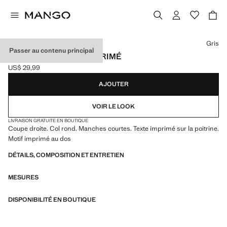
Choisissez une couleur
Gris
Passer au contenu principal
T-SHIRT EN COTON IMPRIMÉ
US$ 29,99
Prix actuel [US$ 29,99 ]
AJOUTER
VOIR LE LOOK
LIVRAISON GRATUITE EN BOUTIQUE
Coupe droite. Col rond. Manches courtes. Texte imprimé sur la poitrine.
Motif imprimé au dos
DÉTAILS, COMPOSITION ET ENTRETIEN
MESURES
DISPONIBILITÉ EN BOUTIQUE