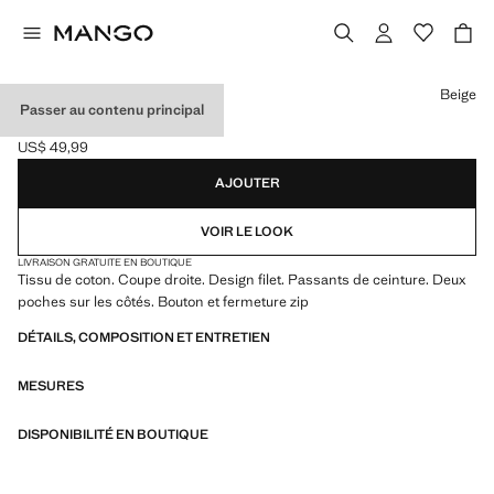
Choisissez une couleur
Beige
Passer au contenu principal
BERMUDA COTON
US$ 49,99
Prix actuel [US$ 49,99 ]
AJOUTER
VOIR LE LOOK
LIVRAISON GRATUITE EN BOUTIQUE
Tissu de coton. Coupe droite. Design filet. Passants de ceinture. Deux
poches sur les côtés. Bouton et fermeture zip
DÉTAILS, COMPOSITION ET ENTRETIEN
MESURES
DISPONIBILITÉ EN BOUTIQUE