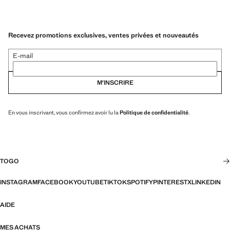
Recevez promotions exclusives, ventes privées et nouveautés
E-mail
M’INSCRIRE
En vous inscrivant, vous confirmez avoir lu la
Politique de confidentialité
.
TOGO
INSTAGRAM
FACEBOOK
YOUTUBE
TIKTOK
SPOTIFY
PINTEREST
X
LINKEDIN
AIDE
MES ACHATS