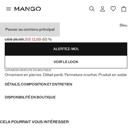
Choisissez une couleur
Bleu
Passer au contenu principal
COLLIER PERLES
US$ 25,99
US$ 12,99
-50 %
Prix initial barré [US$ 25,99 ]
Prix actuel [US$ 12,99 ]
ALERTEZ-MOI.
VOIR LE LOOK
LIVRAISON GRATUITE EN BOUTIQUE
Ornement en pierres. Détail perlé. Fermeture crochet. Produit en solde
DÉTAILS, COMPOSITION ET ENTRETIEN
DISPONIBILITÉ EN BOUTIQUE
CELA POURRAIT VOUS INTÉRESSER