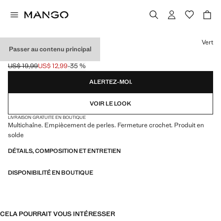
Choisissez une couleur
Vert
Passer au contenu principal
COLLIER MULTICHAÎNE
US$ 19,99
US$ 12,99
-35 %
Prix initial barré [US$ 19,99 ]
Prix actuel [US$ 12,99 ]
ALERTEZ-MOI.
VOIR LE LOOK
LIVRAISON GRATUITE EN BOUTIQUE
Multichaîne. Empiècement de perles. Fermeture crochet. Produit en
solde
DÉTAILS, COMPOSITION ET ENTRETIEN
DISPONIBILITÉ EN BOUTIQUE
CELA POURRAIT VOUS INTÉRESSER