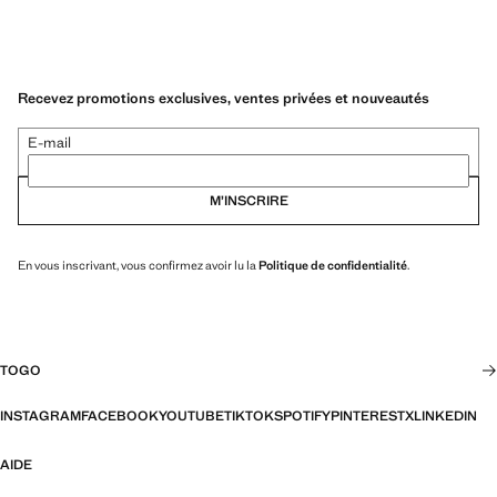
Recevez promotions exclusives, ventes privées et nouveautés
E-mail
M’INSCRIRE
En vous inscrivant, vous confirmez avoir lu la
Politique de confidentialité
.
TOGO
INSTAGRAM
FACEBOOK
YOUTUBE
TIKTOK
SPOTIFY
PINTEREST
X
LINKEDIN
AIDE