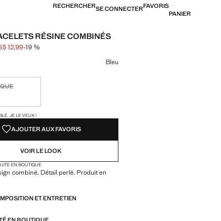
RECHERCHER
FAVORIS
SE CONNECTER
PANIER
RACELETS RÉSINE COMBINÉS
S$ 12,99
-19 %
barré [US$ 15,99 ]
US$ 12,99 ]
ne couleur
Bleu
IQUE
ible. Je le veux !
TÉS !
LE. JE LE VEUX !
AJOUTER AUX FAVORIS
VOIR LE LOOK
TUITE EN BOUTIQUE
sign combiné. Détail perlé. Produit en
OMPOSITION ET ENTRETIEN
ITÉ EN BOUTIQUE