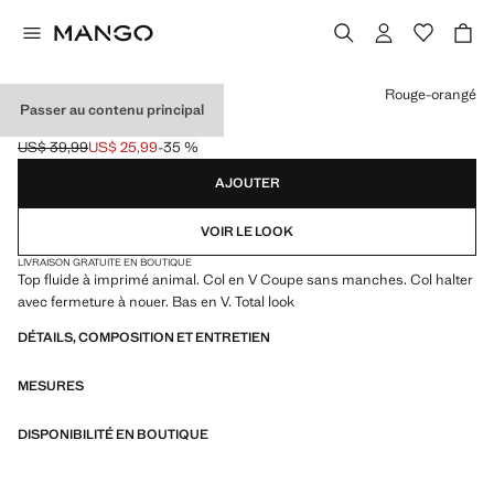
Choisissez une couleur
Rouge-orangé
Passer au contenu principal
TOP HALTER IMPRIMÉ
US$ 39,99
US$ 25,99
-35 %
Prix initial barré [US$ 39,99 ]
Prix actuel [US$ 25,99 ]
AJOUTER
VOIR LE LOOK
LIVRAISON GRATUITE EN BOUTIQUE
Top fluide à imprimé animal. Col en V Coupe sans manches. Col halter
avec fermeture à nouer. Bas en V. Total look
DÉTAILS, COMPOSITION ET ENTRETIEN
MESURES
DISPONIBILITÉ EN BOUTIQUE