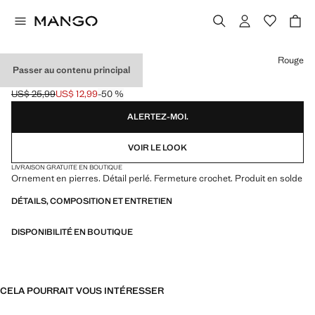
Choisissez une couleur
Rouge
Passer au contenu principal
COLLIER PERLES
US$ 25,99
US$ 12,99
-50 %
Prix initial barré [US$ 25,99 ]
Prix actuel [US$ 12,99 ]
ALERTEZ-MOI.
VOIR LE LOOK
LIVRAISON GRATUITE EN BOUTIQUE
Ornement en pierres. Détail perlé. Fermeture crochet. Produit en solde
DÉTAILS, COMPOSITION ET ENTRETIEN
DISPONIBILITÉ EN BOUTIQUE
CELA POURRAIT VOUS INTÉRESSER