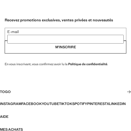
Recevez promotions exclusives, ventes privées et nouveautés
E-mail
M’INSCRIRE
En vous inscrivant, vous confirmez avoir lu la
Politique de confidentialité
.
TOGO
INSTAGRAM
FACEBOOK
YOUTUBE
TIKTOK
SPOTIFY
PINTEREST
X
LINKEDIN
AIDE
MES ACHATS