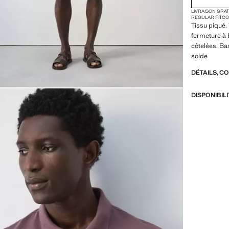
LIVRAISON GRA
REGULAR FIT
CO
Tissu piqué.
fermeture à 
côtelées. Bas
solde
DÉTAILS, C
DISPONIBIL