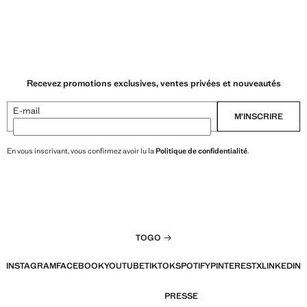
Recevez promotions exclusives, ventes privées et nouveautés
E-mail
M’INSCRIRE
En vous inscrivant, vous confirmez avoir lu la
Politique de confidentialité
.
TOGO
INSTAGRAM
FACEBOOK
YOUTUBE
TIKTOK
SPOTIFY
PINTEREST
X
LINKEDIN
PRESSE