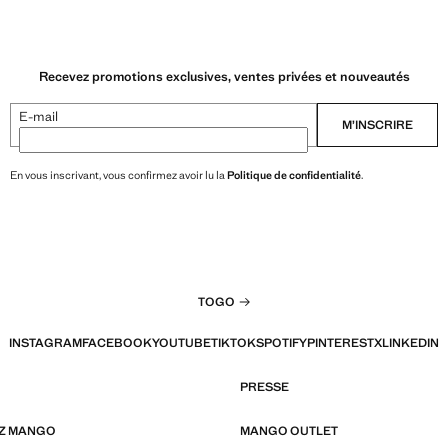
Recevez promotions exclusives, ventes privées et nouveautés
E-mail
M’INSCRIRE
En vous inscrivant, vous confirmez avoir lu la
Politique de confidentialité
.
TOGO
INSTAGRAM
FACEBOOK
YOUTUBE
TIKTOK
SPOTIFY
PINTEREST
X
LINKEDIN
PRESSE
EZ MANGO
MANGO OUTLET