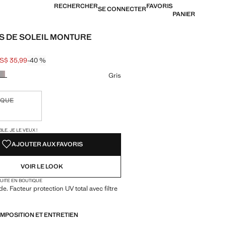
RECHERCHER
FAVORIS
SE CONNECTER
PANIER
S DE SOLEIL MONTURE
S$ 35,99
-40 %
barré [US$ 59,99 ]
[US$ 35,99 ]
ne couleur
Gris
IQUE
ible. Je le veux !
TÉS !
LE. JE LE VEUX !
AJOUTER AUX FAVORIS
VOIR LE LOOK
TUITE EN BOUTIQUE
e. Facteur protection UV total avec filtre
OMPOSITION ET ENTRETIEN