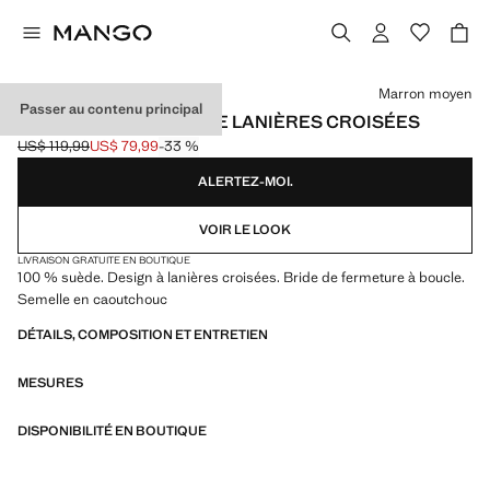
Choisissez une couleur
Marron moyen
Passer au contenu principal
SANDALES CUIR SUÈDE LANIÈRES CROISÉES
US$ 119,99
US$ 79,99
-33 %
Prix initial barré [US$ 119,99 ]
Prix actuel [US$ 79,99 ]
ALERTEZ-MOI.
VOIR LE LOOK
LIVRAISON GRATUITE EN BOUTIQUE
100 % suède. Design à lanières croisées. Bride de fermeture à boucle.
Semelle en caoutchouc
DÉTAILS, COMPOSITION ET ENTRETIEN
MESURES
DISPONIBILITÉ EN BOUTIQUE