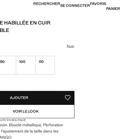
RECHERCHER
FAVORIS
SE CONNECTER
PANIER
E HABILLÉE EN CUIR
BLE
[US$ 69,99 ]
ne couleur
Noir
90
100
110
TÉS !
LE. JE LE VEUX !
AJOUTER
AJOUTER AUX FAVORIS
VOIR LE LOOK
TUITE EN BOUTIQUE
ovin. Boucle métallique. Perforation
 l'ajustement de la taille dans les
 MANGO