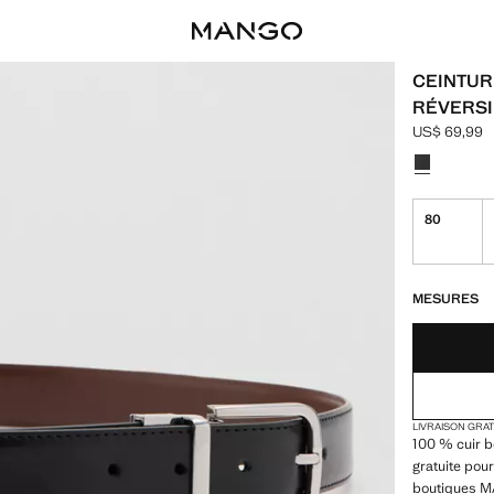
CEINTUR
RÉVERSI
US$ 69,99
Prix actuel 
Choisissez u
80
DERNIÈRES UNI
NON DISPONIB
MESURES
LIVRAISON GRA
100 % cuir b
gratuite pour
boutiques