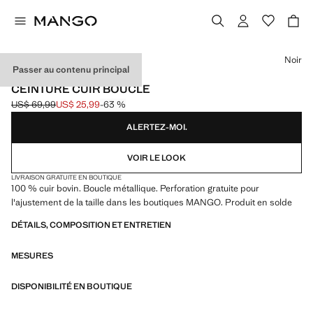
Choisissez une couleur
Noir
Passer au contenu principal
CUIR
CEINTURE CUIR BOUCLE
US$ 69,99
US$ 25,99
-63 %
Prix initial barré [US$ 69,99 ]
Prix actuel [US$ 25,99 ]
ALERTEZ-MOI.
VOIR LE LOOK
LIVRAISON GRATUITE EN BOUTIQUE
100 % cuir bovin. Boucle métallique. Perforation gratuite pour
l'ajustement de la taille dans les boutiques MANGO. Produit en solde
DÉTAILS, COMPOSITION ET ENTRETIEN
MESURES
DISPONIBILITÉ EN BOUTIQUE