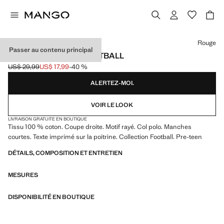
Choisissez une couleur
Rouge
Passer au contenu principal
T-SHIRT ESPAGNE FOOTBALL
US$ 29,99
US$ 17,99
-40 %
Prix initial barré [US$ 29,99 ]
Prix actuel [US$ 17,99 ]
ALERTEZ-MOI.
VOIR LE LOOK
LIVRAISON GRATUITE EN BOUTIQUE
Tissu 100 % coton. Coupe droite. Motif rayé. Col polo. Manches
courtes. Texte imprimé sur la poitrine. Collection Football. Pre-teen
DÉTAILS, COMPOSITION ET ENTRETIEN
MESURES
DISPONIBILITÉ EN BOUTIQUE