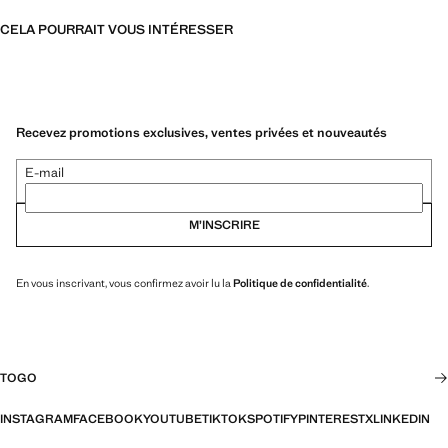
CELA POURRAIT VOUS INTÉRESSER
Recevez promotions exclusives, ventes privées et nouveautés
E-mail
M’INSCRIRE
En vous inscrivant, vous confirmez avoir lu la
Politique de confidentialité
.
TOGO
INSTAGRAM
FACEBOOK
YOUTUBE
TIKTOK
SPOTIFY
PINTEREST
X
LINKEDIN