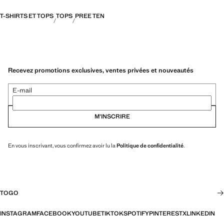
T-SHIRTS ET TOPS
TOPS
PREE TEN
Recevez promotions exclusives, ventes privées et nouveautés
E-mail
M’INSCRIRE
En vous inscrivant, vous confirmez avoir lu la
Politique de confidentialité
.
TOGO
INSTAGRAM
FACEBOOK
YOUTUBE
TIKTOK
SPOTIFY
PINTEREST
X
LINKEDIN