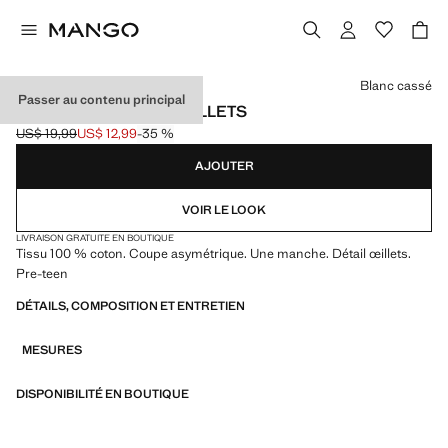
Choisissez une couleur
Blanc cassé
Passer au contenu principal
TOP ASYMÉTRIQUE ŒILLETS
US$ 19,99
US$ 12,99
-35 %
Prix initial barré [US$ 19,99 ]
Prix actuel [US$ 12,99 ]
AJOUTER
VOIR LE LOOK
LIVRAISON GRATUITE EN BOUTIQUE
Tissu 100 % coton. Coupe asymétrique. Une manche. Détail œillets.
Pre-teen
DÉTAILS, COMPOSITION ET ENTRETIEN
MESURES
DISPONIBILITÉ EN BOUTIQUE