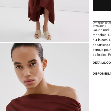
LIVRAISON GRA
ÉVASÉ
LONG
Coupe midi.
manches. Dét
sur le côté.
appartient à 
conçue pour 
spéciales. P
DÉTAILS, C
DISPONIBIL